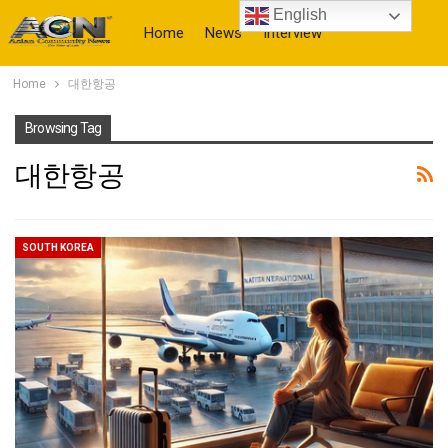
English
Home
News
Interview
Home
대한항공
More
Browsing Tag
대한항공
SOUTH KOREA