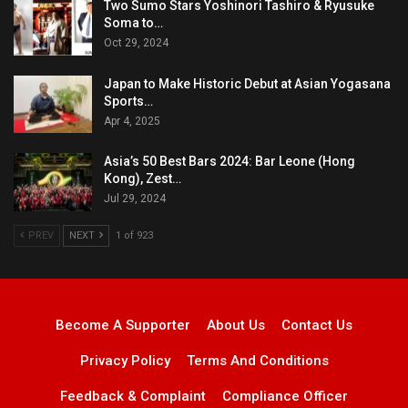
Two Sumo Stars Yoshinori Tashiro & Ryusuke
Soma to…
Oct 29, 2024
Japan to Make Historic Debut at Asian Yogasana
Sports…
Apr 4, 2025
Asia’s 50 Best Bars 2024: Bar Leone (Hong
Kong), Zest…
Jul 29, 2024
PREV
NEXT
1 of 923
Become A Supporter
About Us
Contact Us
Privacy Policy
Terms And Conditions
Feedback & Complaint
Compliance Officer