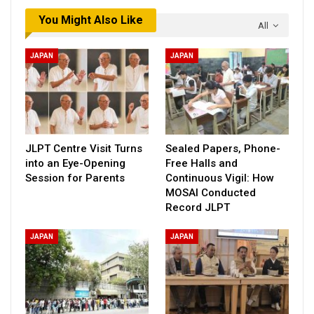
You Might Also Like
All
JAPAN
JAPAN
JLPT Centre Visit Turns
Sealed Papers, Phone-
into an Eye-Opening
Free Halls and
Session for Parents
Continuous Vigil: How
MOSAI Conducted
Record JLPT
JAPAN
JAPAN