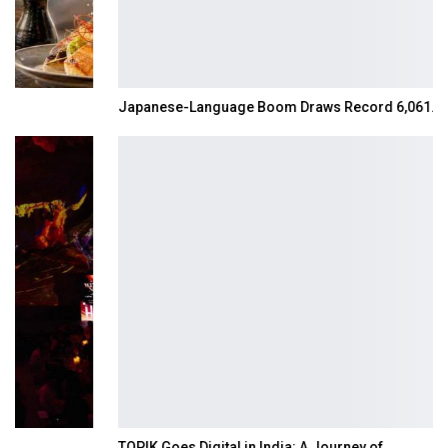
Japanese-Language Boom Draws Record 6,061…
TOPIK Goes Digital in India: A Journey of…