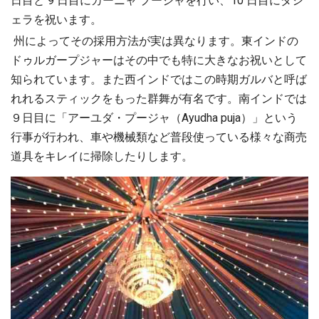
日目と 9 日目にカーニャ プージャを行い、10 日目にダシ
ェラを祝います。
州によってその採用方法が実は異なります。東インドの
ドゥルガープジャーはその中でも特に大きなお祝いとして
知られています。また西インドではこの時期ガルバと呼ば
れれるスティックをもった群舞が有名です。南インドでは
９日目に「アーユダ・プージャ（Ayudha puja）」という
行事が行われ、車や機械類など普段使っている様々な商売
道具をキレイに掃除したりします。