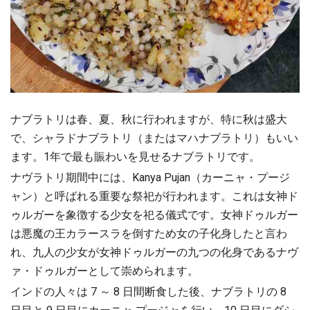
ナブラトリは春、夏、秋に行われますが、特に秋は盛大
で、シャラドナブラトリ（またはマハナブラトリ）もいい
ます。1年で最も賑わいを見せるナブラトリです。
ナヴラトリ期間中には、Kanya Pujan（カーニャ・プージ
ャン）と呼ばれる重要な祭祀が行われます。これは女神ド
ゥルガーを象徴する少女を祀る儀式です。女神ドゥルガー
は悪魔の王カラースラを倒すため女の子化身したと言わ
れ、九人の少女が女神ドゥルガーの九つの化身であるナヴ
ァ・ドゥルガーとして崇められます。
インドの人々は 7 ～ 8 日間断食した後、ナブラトリの 8